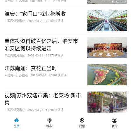
人民网－江苏频道
2023-03-31
33115次阅读
淮安：“家门口”就业稳增收
中国网络资讯台
2023-03-30
29168次阅读
单体投资首破百亿之后，淮安市
淮安区何以持续进击
中国网络资讯台
2023-03-29
30970次阅读
江苏南通：赏花正当时
人民网－江苏频道
2023-03-28
40369次阅读
视频|苏州双塔市集：老菜场 新市
集
中国网络资讯台
2023-03-27
58780次阅读
4月起跨境高铁增开 江苏人坐高
首页
城市
视频
我的
铁去香港更方便