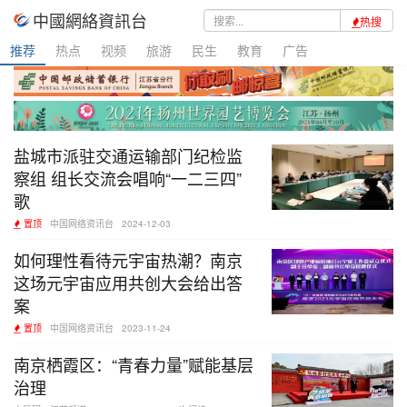
中國網絡資訊台
热搜
推荐
热点
视频
旅游
民生
教育
广告
盐城市派驻交通运输部门纪检监
察组 组长交流会唱响“一二三四”
歌
置顶
中国网络资讯台
2024-12-03
如何理性看待元宇宙热潮？南京
这场元宇宙应用共创大会给出答
案
置顶
中国网络资讯台
2023-11-24
南京栖霞区：“青春力量”赋能基层
治理